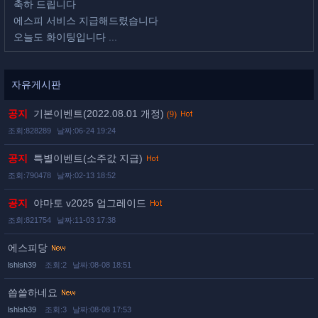
축하 드립니다
에스피 서비스 지급해드렸습니다
오늘도 화이팅입니다 ...
자유게시판
공지
기본이벤트(2022.08.01 개정)
(9)
조회:828289
날짜:06-24 19:24
공지
특별이벤트(소주값 지급)
조회:790478
날짜:02-13 18:52
공지
야마토 v2025 업그레이드
조회:821754
날짜:11-03 17:38
에스피당
lshlsh39
조회:2
날짜:08-08 18:51
씁쓸하네요
lshlsh39
조회:3
날짜:08-08 17:53