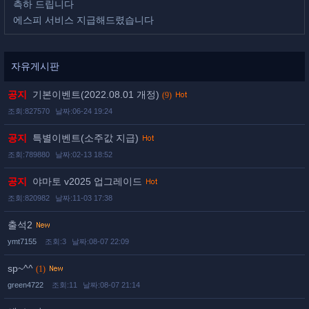
측하 드립니다
에스피 서비스 지급해드렸습니다
자유게시판
공지
기본이벤트(2022.08.01 개정)
(9)
조회:827570
날짜:06-24 19:24
공지
특별이벤트(소주값 지급)
조회:789880
날짜:02-13 18:52
공지
야마토 v2025 업그레이드
조회:820982
날짜:11-03 17:38
출석2
ymt7155
조회:3
날짜:08-07 22:09
sp~^^
(1)
green4722
조회:11
날짜:08-07 21:14