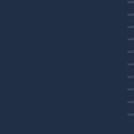
544
544
544
544
544
544
544
544
544
544