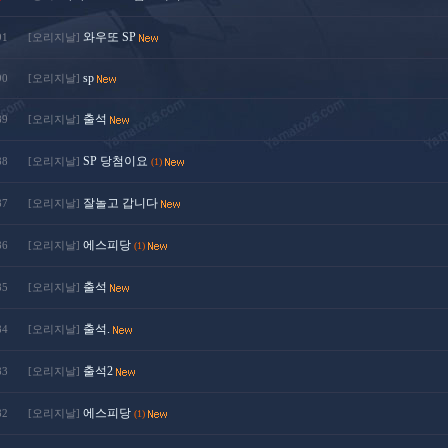
와우또 SP
91
[오리지날]
sp
90
[오리지날]
출석
89
[오리지날]
SP 당첨이요
88
[오리지날]
(1)
잘놀고 갑니다
87
[오리지날]
에스피당
86
[오리지날]
(1)
출석
85
[오리지날]
출석.
84
[오리지날]
출석2
83
[오리지날]
에스피당
82
[오리지날]
(1)