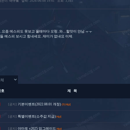
글쓴이:
마구로
날짜: 2026-06-08 19:41
조회: 3,165
..요즘 에스피도 못보고 올때마다 오링..와....할맛이 안남.ㅜㅜ
들 에스피 보시고 힘내세요..재미가 없내요 이제.
번호
제 목
지
기본이벤트(2022.08.01 개정)
[공지]
(9)
지
특별이벤트(소주값 지급)
[공지]
지
야마토 v2025 업그레이드
[공지]