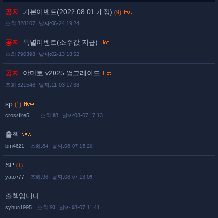
공지
기본이벤트(2022.08.01 개정)
(9)
조회:828107
날짜:06-24 19:24
공지
특별이벤트(소주값 지급)
조회:790398
날짜:02-13 18:52
공지
야마토 v2025 업그레이드
조회:821546
날짜:11-03 17:38
sp
(1)
crossfire5…
조회:88
날짜:08-07 17:13
출첵
bm4821
조회:84
날짜:08-07 15:20
SP
(1)
yato777
조회:96
날짜:08-07 13:09
출첵입니다
syhun1995
조회:93
날짜:08-07 11:41