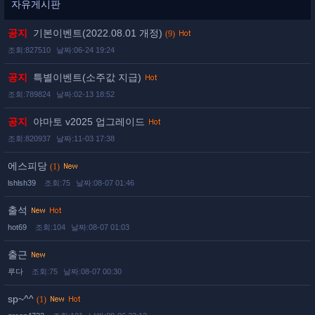
자유게시판
공지
기본이벤트(2022.08.01 개정)
(9)
조회:827510
날짜:06-24 19:24
공지
특별이벤트(소주값 지급)
조회:789824
날짜:02-13 18:52
공지
야마토 v2025 업그레이드
조회:820937
날짜:11-03 17:38
에스피당
(1)
lshlsh39
조회:75
날짜:08-07 01:46
출석
hot69
조회:104
날짜:08-07 01:03
출근
루다
조회:75
날짜:08-07 00:30
sp~^^
(1)