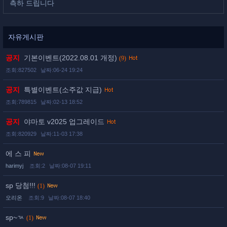
측하 드립니다
자유게시판
공지
기본이벤트(2022.08.01 개정)
(9)
조회:827502
날짜:06-24 19:24
공지
특별이벤트(소주값 지급)
조회:789815
날짜:02-13 18:52
공지
야마토 v2025 업그레이드
조회:820929
날짜:11-03 17:38
에 스 피
harimyj
조회:2
날짜:08-07 19:11
sp 당첨!!!
(1)
오리온
조회:9
날짜:08-07 18:40
sp~ㄳ
(1)