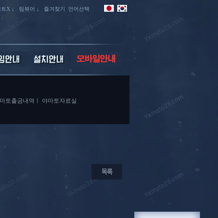
트X ↓
팀뷰어 ↓
즐겨찾기
언어선택
마토출금내역
ㅣ
야마토자료실