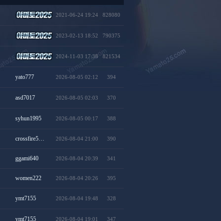
2021-06-24 19:24
828080
2023-02-13 18:52
790375
2024-11-03 17:38
821534
yato777
2026-08-05 02:12
394
asd7017
2026-08-05 02:03
370
syhun1995
2026-08-05 00:17
388
crossfire5…
2026-08-04 21:00
390
ggami640
2026-08-04 20:39
341
women222
2026-08-04 20:26
395
ymt7155
2026-08-04 19:48
328
ymt7155
2026-08-04 19:01
347