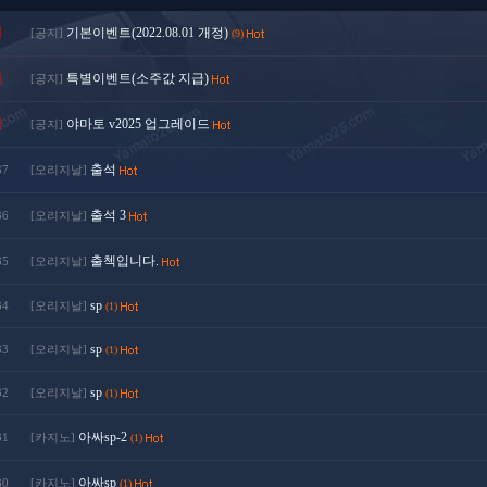
지
기본이벤트(2022.08.01 개정)
[공지]
(9)
지
특별이벤트(소주값 지급)
[공지]
지
야마토 v2025 업그레이드
[공지]
출석
37
[오리지날]
출석 3
36
[오리지날]
출첵입니다.
35
[오리지날]
sp
34
[오리지날]
(1)
sp
33
[오리지날]
(1)
sp
32
[오리지날]
(1)
아싸sp-2
31
[카지노]
(1)
아싸sp
30
[카지노]
(1)