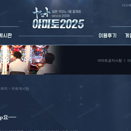
다이렉
야마토공지사항
ㅣ
야
위치 >
자유게시판
sp요~~~