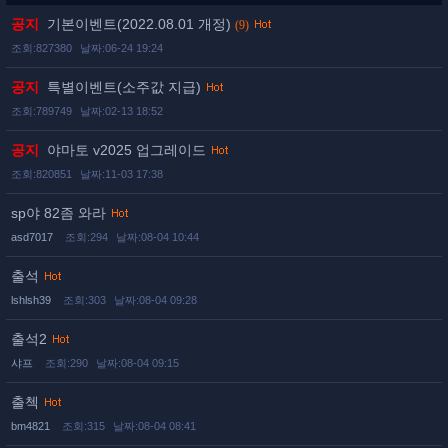
공지
기본이벤트(2022.08.01 개정)
(9)
조회:827380
날짜:06-24 19:24
공지
특별이벤트(소주값 지급)
조회:789749
날짜:02-13 18:52
공지
야마토 v2025 업그레이드
조회:820851
날짜:11-03 17:38
sp야 82좀 와라
asd7017
조회:294
날짜:08-04 10:44
출석
lshlsh39
조회:303
날짜:08-04 09:28
출석2
샤프
조회:290
날짜:08-04 09:15
출첵
bm4821
조회:315
날짜:08-04 08:41