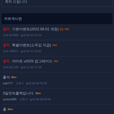
축하 드립니다
자유게시판
공지
기본이벤트(2022.08.01 개정)
(9)
조회:827808
날짜:06-24 19:24
공지
특별이벤트(소주값 지급)
조회:789971
날짜:02-13 18:52
공지
야마토 v2025 업그레이드
조회:821109
날짜:11-03 17:38
출석
yato777
조회:1
날짜:08-08 00:28
3일연속출첵입니다.
syhun1995
조회:5
날짜:08-08 00:09
출