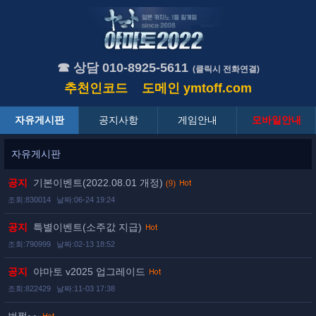
☎ 상담 010-8925-5611
(클릭시 전화연결)
추천인코드
도메인
ymtoff.com
자유게시판
공지사항
게임안내
모바일안내
자유게시판
공지
기본이벤트(2022.08.01 개정)
(9)
조회:830014
날짜:06-24 19:24
공지
특별이벤트(소주값 지급)
조회:790999
날짜:02-13 18:52
공지
야마토 v2025 업그레이드
조회:822429
날짜:11-03 17:38