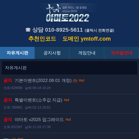
☎ 상담 010-8925-5611
(클릭시 전화연결)
추천인코드
도메인
ymtoff.com
자유게시판
공지사항
게임안내
모바일안내
자유게시판
공지
기본이벤트(2022.08.01 개정)
(9)
조회:829996
날짜:06-24 19:24
공지
특별이벤트(소주값 지급)
조회:790981
날짜:02-13 18:52
공지
야마토 v2025 업그레이드
조회:822397
날짜:11-03 17:38