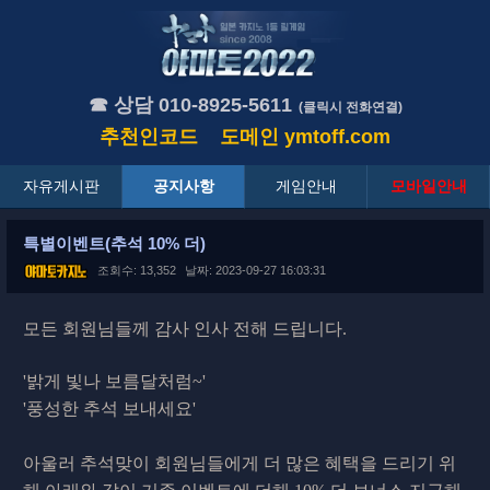
☎ 상담 010-8925-5611
(클릭시 전화연결)
추천인코드
도메인
ymtoff.com
자유게시판
공지사항
게임안내
모바일안내
특별이벤트(추석 10% 더)
조회수: 13,352
날짜: 2023-09-27 16:03:31
모든 회원님들께 감사 인사 전해 드립니다.
'밝게 빛나 보름달처럼~'
'풍성한 추석 보내세요'
아울러 추석맞이 회원님들에게 더 많은 혜택을 드리기 위